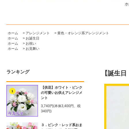
ホ
ホーム
>
アレンジメント
>
黄色・オレンジ系アレンジメント
ホーム
>
お誕生日
ホーム
>
お祝い
ホーム
>
お見舞い
ランキング
【誕生日
【供花】ホワイト・ピンク
1
の可愛いお供えアレンジメ
ント
3,740円(本体3,400円、税
340円)
３．ピンク・レッド系おま
2